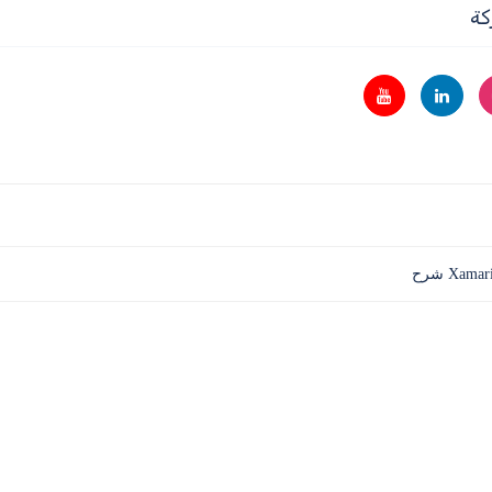
كة
Xam شرح