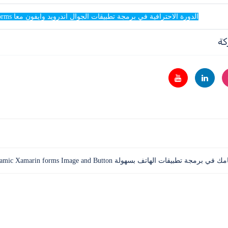
الدورة الاحترافية في برمجة تطبيقات الجوال اندرويد وايفون معا Xamarin forms
كة
طبيقات الهاتف بسهولة dynamic Xamarin forms Image and Button