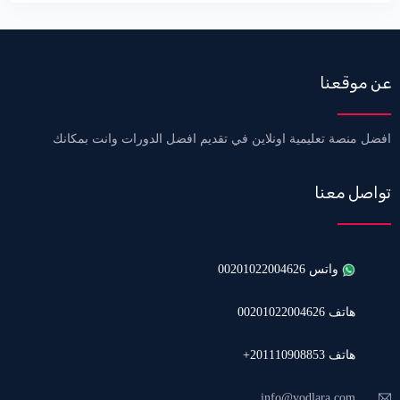
عن موقعنا
افضل منصة تعليمية اونلاين في تقديم افضل الدورات وانت بمكانك
تواصل معنا
واتس 00201022004626
هاتف 00201022004626
هاتف 201110908853+
info@vodlara.com