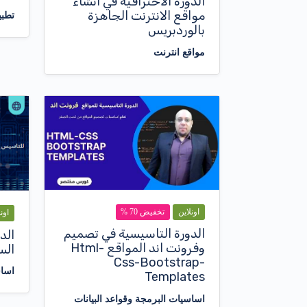
الدورة الاحترافية في انشاء
مواقع الانترنت الجاهزة
تطبي
بالوردبريس
مواقع انترنت
اونلاين
تخفيض 70 %
اون
الدورة التاسيسية في تصميم
الد
وفرونت اند المواقع Html-
الس
Css-Bootstrap-
اساس
Templates
اساسيات البرمجة وقواعد البيانات