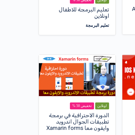
A
تعليم البرمجة للاطفال
اونلاين
تعليم البرمجة
اونلاين
تخفيض 50 %
الدورة الاحترافية في برمجة
تطبيقات الجوال اندرويد
وايفون معا Xamarin forms