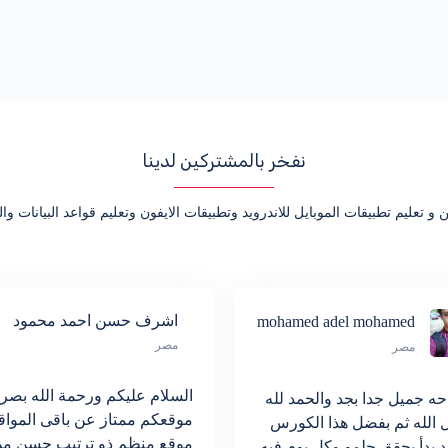
نفخر بالمشتركين لدينا
 و تعليم تطبيقات الموبايل للاندرويد وتطبيقات الايفون وتعليم قواعد البيانات
اشرف حسن احمد محمود
mohamed adel mohamed
مصر
مصر
السلام عليكم ورحمة الله بصر
ه جميل جدا بجد والحمد لله
موقعكم ممتاز عن باقى المواق
 الله ثم بفضل هذا الكورس
موقع منظم ذو ترتيب حسن م
د بدأ يحقق حلمو وكل يوم فيه