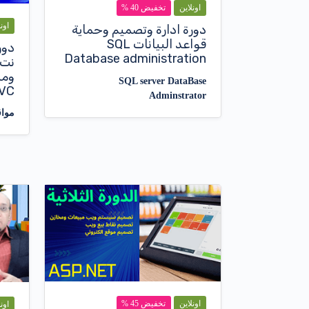
اونلاين
تخفيض 40 %
اون
دورة ادارة وتصميم وحماية
قواعد البيانات SQL
دور
Database administration
نت 
ومش
SQL server DataBase
MVC
Adminstrator
مواق
اونلاين
تخفيض 45 %
اون