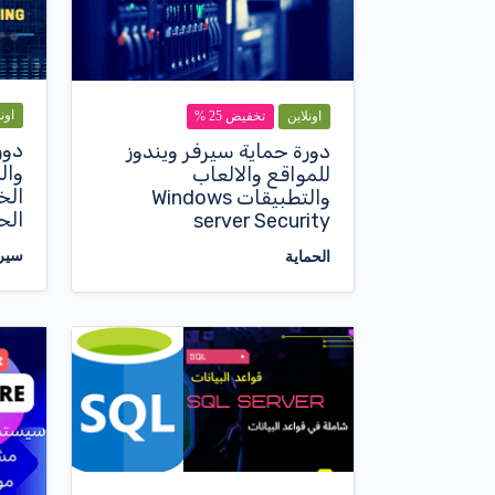
اون
اونلاين
تخفيض 25 %
دور
دورة حماية سيرفر ويندوز
وال
للمواقع والالعاب
الخ
والتطبيقات Windows
الح
server Security
سير
الحماية