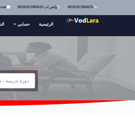
00201022004626
واتس اب 00201022004626
.com
الرئيسية
حسابي
الد