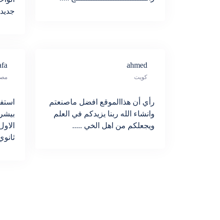
جديد ب
fa
ahmed
كويت
مص
رأي أن هذاالموقع افضل ماصنعتم
استفد
وانشاء الله ربنا يزيدكم في العلم
بيشر
ويجعلكم من اهل الخي .....
الاو
ثانوي