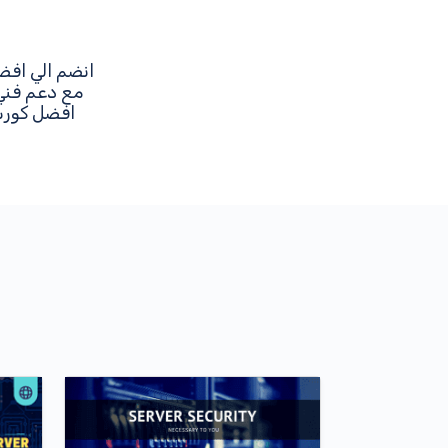
انضم الي افض
مع دعم فني 
افضل كورسا