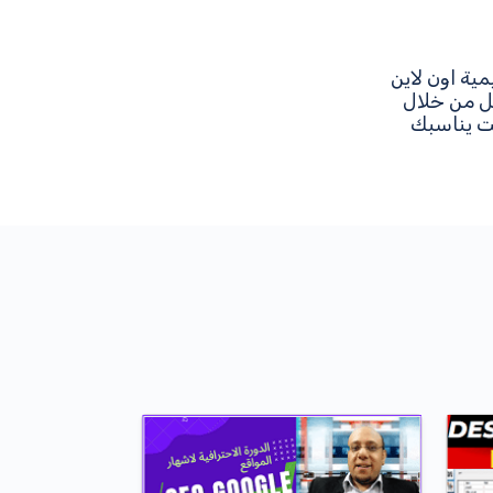
ية اون لاين
مل من خلال
قت يناسبك