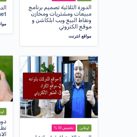
الدورة الثلاثية تصميم برنامج
مبيعات ومشتريات ومخازن
net
ونقاط البيع ويب ابلكاشن و
مواق
موقع الكتروني
مواقع انترنت
اون
دور
تطب
اونلاين
تخفيض 50 %
الاندروي