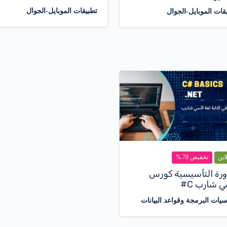
تطبيقات الموبايل-الجوال
قات الموبايل-الجوال
لاين
تخفيض 70 %
ورة التأسيسية كورس
ي شارب C#
يات البرمجة وقواعد البيانات