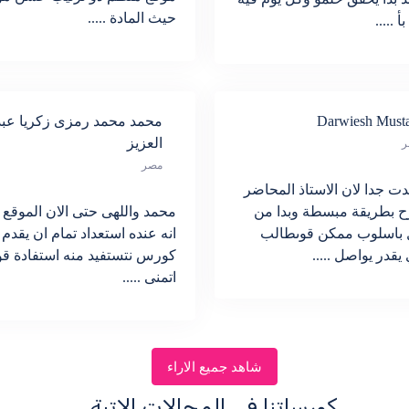
حيث المادة .....
أ .....
Darwiesh Musta
محمد محمد رمزى زكريا عبد
العزيز
ر
مصر
ت جدا لان الاستاذ المحاضر
ح بطريقة مبسطة وبدا من
محمد واللهى حتى الان الموقع ب
ل باسلوب ممكن قوىطالب
انه عنده استعداد تمام ان يقدم
 يقدر يواصل .....
كورس نتستفيد منه استفادة قو
اتمنى .....
شاهد جميع الاراء
كورساتنا في المجالات الاتية