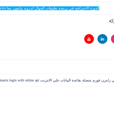
الدورة الاحترافية في برمجة تطبيقات الجوال اندرويد وايفون معا Xamarin forms
كة
 متصلة بقاعدة البيانات علي الانترنت Xamarin login with online api