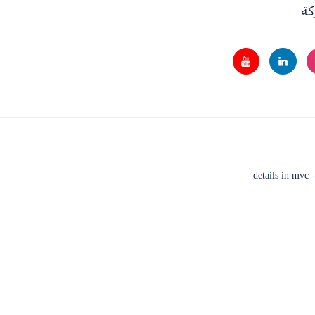
كة
de