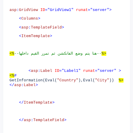
asp
:
GridView
ID
="GridView1"
runat
="server">
<
Columns
>
<
asp
:
TemplateField
>
<
ItemTemplate
>
<%
--هنا يتم وضع الفانكشن ثم تمرر القيم داخلها--
%>
<
asp
:
Label
ID
="Label1"
runat
="server"
>
<%
#
GetInformation(Eval(
"Country"
),Eval(
"City"
))
%>
</
asp
:
Label
>
</
ItemTemplate
>
</
asp
:
TemplateField
>