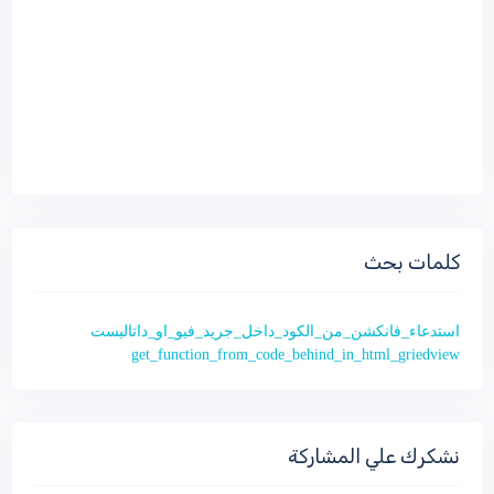
كلمات بحث
استدعاء_فانكشن_من_الكود_داخل_جريد_فيو_او_داتاليست
get_function_from_code_behind_in_html_griedview
نشكرك علي المشاركة