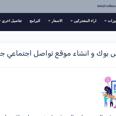
info@vodlara
ورات
اراء المشتركين
الاسعار
البرامج
تفاصيل اخري
ك و انشاء موقع تواصل اجتماعي جزء ثاني  in asp.net