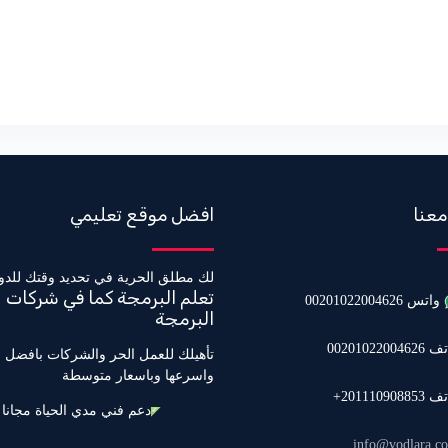
معنا
افضل موقع تعليمي
لك مطلق الحرية في تحديد وقتك للدو
تعلم البرمجة كما في شركات
واتس 00201022004626
البرمجة
0020102200462
تأهيلك للعمل الحر والشركات بافضل 
واسرعها وباسعار متوسطة
20111090885+
دعم فني مدي الحياة مجانا
info@vodlara.c