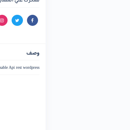
التحكم
للادارة وتفعيل وشحن عملية البيع
بضغطة زر حتي تشغيل الموقع للزوار
57-داتا عملاء متجرك الالكتروني بعد
الشراء
58-شرح تقارير المبيعات والمخزون
والعملاء خلال فترة في متجرك
الالكتروني
59-تحليلات المنتجات والمخزون في
وصف
المتجر
disable Api rest wordpress تعط
60-كلمة اخيرة