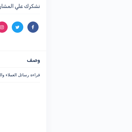
التحكم
للادارة وتفعيل وشحن عملية البيع
بضغطة زر حتي تشغيل الموقع للزوار
نشكرك علي المشار
57-داتا عملاء متجرك الالكتروني بعد
الشراء
58-شرح تقارير المبيعات والمخزون
والعملاء خلال فترة في متجرك
الالكتروني
59-تحليلات المنتجات والمخزون في
المتجر
وصف
60-كلمة اخيرة
قراءة رسائل العملاء وا