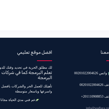
معنا
افضل موقع تعليمي
لك مطلق الحرية في تحديد وقتك للدو
تعلم البرمجة كما في شركات
واتس 00201022004626
البرمجة
0020102200462
تأهيلك للعمل الحر والشركات بافضل 
واسرعها وباسعار متوسطة
20111090885+
دعم فني مدي الحياة مجانا
info@vodlara.c