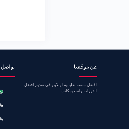
105-ملاحظات هامة Repository
pattern mvc
عن موقعنا
تواصل 
افضل منصة تعليمية اونلاين في تقديم افضل
الدورات وانت بمكانك
هاتف 6
هاتف 3