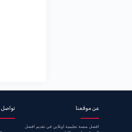
20-شرح كامل لتحميل وتنصيب
برنامج السيكوال 2019 install sql
server
عن موقعنا
تواصل 
افضل منصة تعليمية اونلاين في تقديم افضل