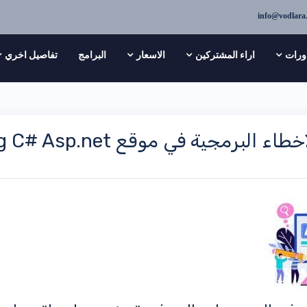
info@vodlara
ورات
اراء المشتركين
الاسعار
البرامج
تفاصيل اخري
لبرمجية في موقع debugging C# Asp.net