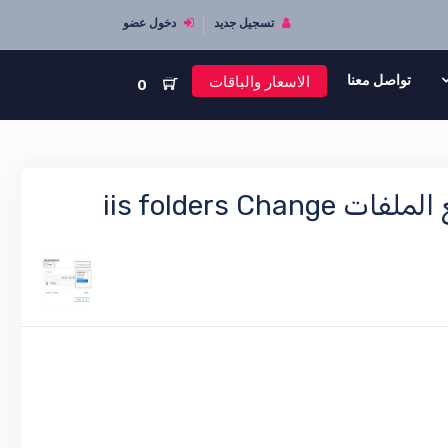
تسجيل جديد
دخول عضو
الاسعار والباقات
تواصل معنا
0
السماح وحجب صلاحيات للفودرات وحل مشكلة رفع الملفات iis folders Change