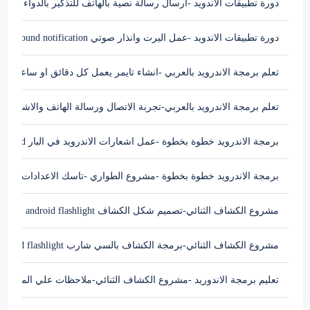
دورة تطبيقات الاندويد -ارسال رسالة نصية بالهاتف للتذكير بالدواء Android send sms
دورة تطبيقات الاندويد -عمل اليرت وانذار صوتي Android alert sound notification
تعلم برمجة الاندرويد بالعربي -انشاء تايمر يعمل كل دقائق او ساعة طوال اليوم imer
تعلم برمجة الاندرويد بالعربي-تجربة الاتصال ورسالة الهاتف والاشعارات
برمجة الاندرويد خطوة بخطوة -عمل اشعارات الاندرويد في البار Notification Service in Android
برمجة الاندرويد خطوة بخطوة -مشروع الطواري -تاسك الاعدادات
مشروع الكشاف الثنائي-تصميم شكل الكشاف android flashlight
مشروع الكشاف الثنائي-برمجة الكشاف بالسي شارب android flashlight
تعليم برمجة الاندوريد -مشروع الكشاف الثنائي-ملاحظات علي المشروع