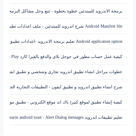
برمجة الاندرويد للمبتدئين خطوة بخطوة - تتبع وحل مشاكل البرمجة Android Debuging
Android Manifest file شرح اندرويد للمبتدئين - ملف اعدادات تطبيق اندرويد
Android application option تعليم برمجة الاندرويد -اعدادات تطبيق اندرويد
كيفية عمل حساب مطور في جوجل بلاي والدفع بالفيزا كارد developer Google Play
خطوات مراحل انشاء تطبيق اندرويد تجاري وشخصي و تطبيق ايفون بال
شرح انشاء تطبيق اندرويد و تطبيق ايفون - التطبيقات التجارية الجزء الثاني rin Api
كيفية إنشاء تطبيق لموقع كبير( باك اند موقع الكتروني - تطبيق موقع - Api)
تعليم تطبيقات اندرويد Xamarin android toast - Alert Dialog messages