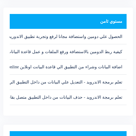
مستوي ثامن
الحصول علي دومين واستضافة مجانا لرفع وتجربة تطبيق الاندوريد Android web api Hosting
كيفية ربط الدومين بالاستضافة ورفع الملفات و عمل قاعدة البيانات اونلاين و
اضافة البيانات وشراء من التطبيق الي قاعدة البيانت اونلاين Buy from android to sql online
تعلم برمجة الاندرويد - التعديل علي البيانات من داخل التطبيق الي قاعدة 
تعلم برمجة الاندرويد - حذف البيانات من داخل التطبيق متصل بقاعدة الب