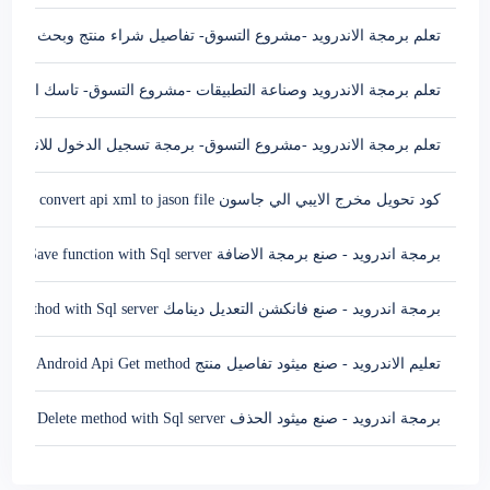
تعلم برمجة الاندرويد -مشروع التسوق- تفاصيل شراء منتج وبحث بواسطة الاتصال ب 
تعلم برمجة الاندرويد وصناعة التطبيقات -مشروع التسوق- تاسك المنتج
تعلم برمجة الاندرويد -مشروع التسوق- برمجة تسجيل الدخول للاندرويد ndroid call api login Sql server
كود تحويل مخرج الايبي الي جاسون convert api xml to jason file
برمجة اندرويد - صنع برمجة الاضافة Android Api Save function with Sql server
برمجة اندرويد - صنع فانكشن التعديل دينامك Android Api Update method with Sql server
تعليم الاندرويد - صنع ميثود تفاصيل منتج Android Api Get method
برمجة اندرويد - صنع ميثود الحذف Android Api Delete method with Sql server