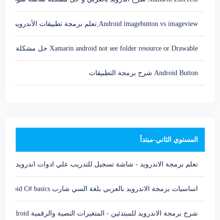
Android imagebutton vs imageview ِتعلم برمجة تطبيقات الأندرويد من تحت الصفر-ادوات الصور
Xamarin android not see folder resource or Drawable حل مشكلة زامرن اندرويد لا يري الصور
Android Button شرح برمجة التطبيقات
المستوي الثاني-مبتدأ
تعلم برمجة الاندرويد - شاشة تسجيل للتدريب علي ادوات اندرويد Xamarin android
اساسيات برمجة الاندرويد بالعربي بلغة السي شارب Xamarin android C# basics
شرح برمجة الاندرويد للمبتدئين - المتغيرات النصية والرقمية Xamarin native android