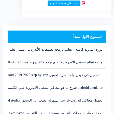
اذهب الي صفحة الدورة
المستوي الاول-مبتدأ
دورة اندرويد كاملة - تعليم برمجة تطبيقات الأندرويد - مسار تعلم الاندرويد بالعربي -ng
ما هو نظام تشغيل الاندرويد - تعلم برمجة الاندرويد وصناعة تطبيقات ال
بالتفصيل في فيديو واحد شرح تحميل Xamarin Android 2019-2020 step by step
android emulator شرح ما هو محاكي تشغيل الاندرويد علي الكمبيوتر
تحميل محاكي اندرويد خارجي بسهولة غصب عن الويندوز Emulator for Xamarin and Android studio
اجعل موبايلك محاكي اندرويد بسهولة لبرامج الاندرويد mobile emulator