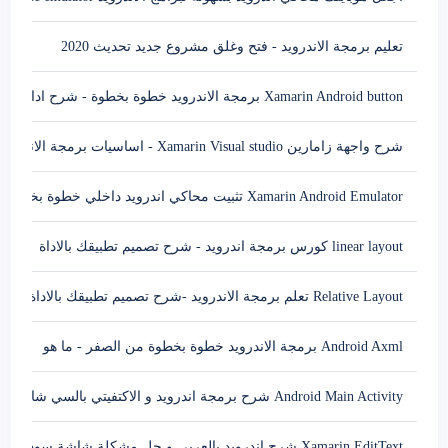
تعليم برمجة الاندرويد - فتح وغلق مشروع جديد تحديث 2020
Xamarin Android button برمجة الاندرويد خطوة بخطوة - شرح اداة
شرح واجهة زامارين Xamarin Visual studio - اساسيات برمجة الاندرويد
Xamarin Android Emulator تثبيت محاكي اندرويد داخلي خطوة بخطوة -هاتف بمواصفات خاصة
linear layout كورس برمجة اندرويد - شرح تصميم تطبيقك بالاداة
Relative Layout تعلم برمجة الاندرويد -شرح تصميم تطبيقك بالاداة
Android Axml برمجة الاندرويد خطوة بخطوة من الصفر - ما هو
Android Main Activity شرح برمجة اندرويد و الاكتفيتي بالسي شارب بالتفصيل
Xamarin EditText شرح اندرويد بالعربي و حل مشكلة شاشة سوداء بالاندرويد - اداة الكتابة