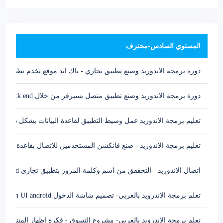
المستوي السادس-محترف
دورة برمجة الاندوريد وصنع تطبيق تجاري - باك اند موقع يخدم تطبيق الان
دورة برمجة الاندوريد وصنع تطبيق متصل بسيرفر من خلال make web api in web application back end
تعليم برمجة الاندوريد عمل وسيط التطبيق لقاعدة البيانات بشكل دينامك b Api dinamic with sqlserver database
تعليم برمجة الاندوريد - صنع فانكشن المستخدمين للاتصال بقاعدة البيانات سيكوال سيرفر hod
اتصال الاندوريد - التحققق من اسم وكلمة المرور بتطبيق تجاري Android api-method check username and password
تعلم برمجة الاندرويد بالعربي- تصميم شاشة الدخول login screen UI android
تعلم برمجة الاندرويد بالعربي- مشروع التسوق - فكرة اظهار المنتجات بشكل جميل في