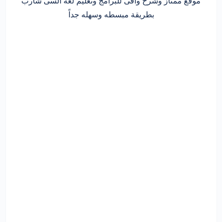
موقع ممتاز وشرح وافى للبرامج وتعليم لغة السى شارب
بطريقة مبسطه وسهله جداً