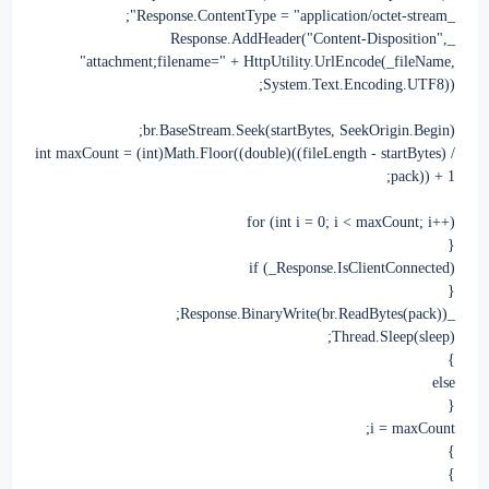
_Response.ContentType = "application/octet-stream";
_Response.AddHeader("Content-Disposition",
"attachment;filename=" + HttpUtility.UrlEncode(_fileName,
System.Text.Encoding.UTF8));
br.BaseStream.Seek(startBytes, SeekOrigin.Begin);
int maxCount = (int)Math.Floor((double)((fileLength - startBytes) /
pack)) + 1;
for (int i = 0; i < maxCount; i++)
{
if (_Response.IsClientConnected)
{
_Response.BinaryWrite(br.ReadBytes(pack));
Thread.Sleep(sleep);
}
else
{
i = maxCount;
}
}