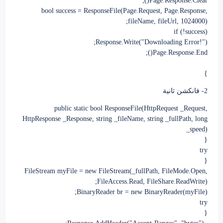
Page.Response.Clear();
bool success = ResponseFile(Page.Request, Page.Response,
fileName, fileUrl, 1024000);
if (!success)
Response.Write("Downloading Error!");
Page.Response.End();
}
2- فانكشن ثانية
public static bool ResponseFile(HttpRequest _Request,
HttpResponse _Response, string _fileName, string _fullPath, long
_speed)
{
try
{
FileStream myFile = new FileStream(_fullPath, FileMode.Open,
FileAccess.Read, FileShare.ReadWrite);
BinaryReader br = new BinaryReader(myFile);
try
{