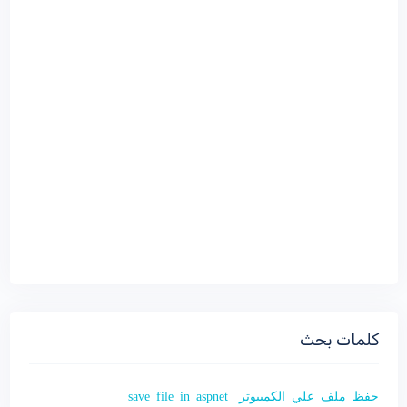
كلمات بحث
save_file_in_aspnet
حفظ_ملف_علي_الكمبيوتر