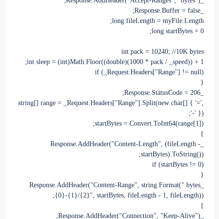
_Response.AddHeader("Accept-Ranges", "bytes");
_Response.Buffer = false;
long fileLength = myFile.Length;
long startBytes = 0;
int pack = 10240; //10K bytes
int sleep = (int)Math.Floor((double)(1000 * pack / _speed)) + 1;
if (_Request.Headers["Range"] != null)
{
_Response.StatusCode = 206;
string[] range = _Request.Headers["Range"].Split(new char[] { '=',
'-' });
startBytes = Convert.ToInt64(range[1]);
}
_Response.AddHeader("Content-Length", (fileLength -
startBytes).ToString());
if (startBytes != 0)
{
_Response.AddHeader("Content-Range", string.Format(" bytes
{0}-{1}/{2}", startBytes, fileLength - 1, fileLength));
}
_Response.AddHeader("Connection", "Keep-Alive");