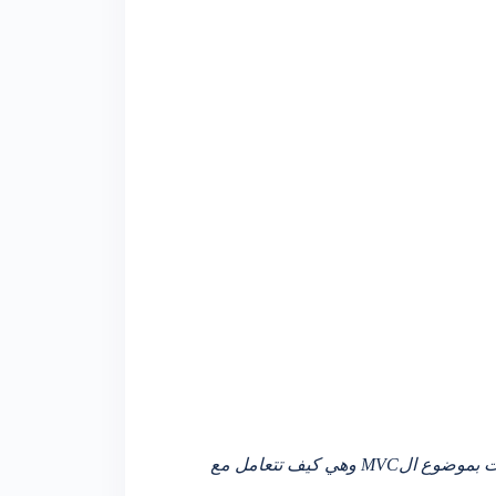
المقصود بتقنية الرازورRazor هو كيفية كتابة كود سي شارب داخل صفحة الهتمل وهي التقنية التي استحدثتها مايكروسوفت بموضوع الMVC وهي كيف تتعامل مع