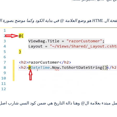
ة المثال التالي :
تمل مبتدء بعلامة ال@ وهنا دالة التاريخ هي ضمن كود السي شارب اص