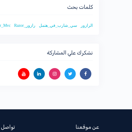
كلمات بحث
الرازور
سي_شارب_في_هتمل
رازور_C_in_HTML
Razor
r_Mvc
نشكرك علي المشاركة
عن موقعنا
تواصل 