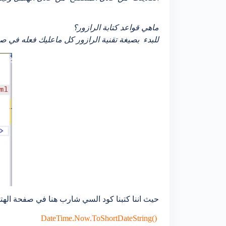
ماهي قواعد كتابة الرازور؟
للبدء بصيغة تقنية الرازور كل ماعليك فعله في صفحة ال HTML هو وضع العلامة @ في بداية الكود وكما موضح بصور
حيث اننا كتبنا كود السي شارب هنا في صفحة اله
()DateTime.Now.ToShortDateString