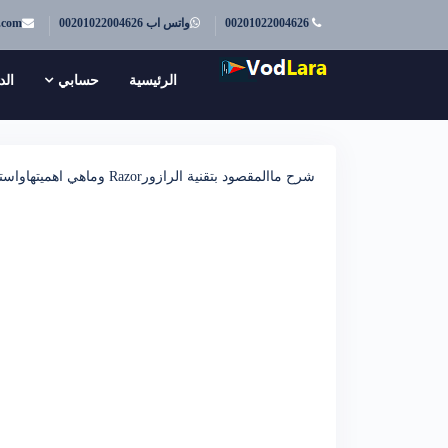
00201022004626
واتس اب 00201022004626
.com
الرئيسية
حسابي
الد
شرح ماالمقصود بتقنية الرازورRazor وماهي اهميتهاواستخدامها في الAsp.net MVC