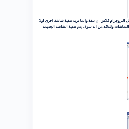
ل البروجرام كلاس ان تنفذ وانما نريد تنفيذ شاشة اخرى اولا
ولتكن هنا باسم frmShow وهي شاشة قد تم انشاؤها مع عدد من الشاشات وللتاكد من انه سوف يتم تنفيذ الشاشة الجديده