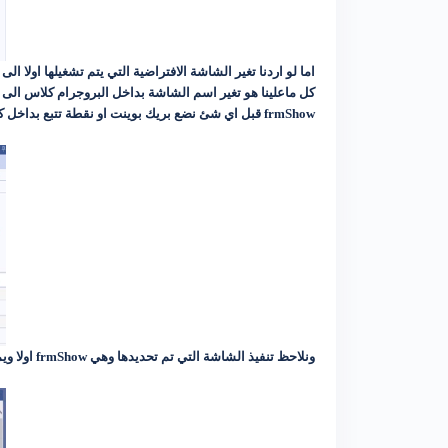
اما لو اردنا تغير الشاشة الافتراضية التي يتم تشغيلها اولا 
frmShow قبل اي شئ نضع بريك بوينت او نقطة تتبع بداخل كود البروجرام كلاس ونقوم بالتنفيذ لنرى النتيجة وكما بالصورة التالية
ونلاحظ تنفيذ الشاشة التي تم تحديدها وهي frmShow اولا ويمكن تحديد اي شاشة نريدها ان تنفذ اولا وكما ظاهر بالصورة التالية :