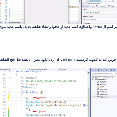
نستطيع الان ان نغير اسم الشاشة الافتراضية وذلك وذلك بتغير اسم الForm1 واعطاؤها اسم جديد او حذفها
يتنفذ قبل فتح الشاشة الافتراضية وكما موضح بالصوره التالية :