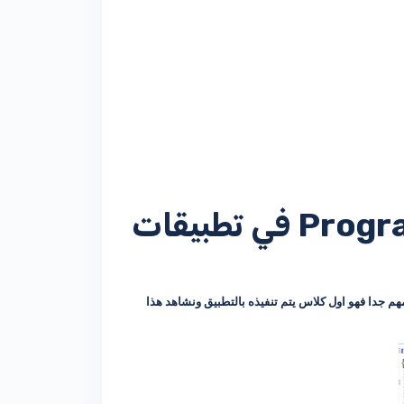
كلاس البروجرام وتغيير شاشة بداية المشروع Program.Cs في تطبيقات
سطح المكتب الويندوز ابليكيشن وهو كلاس البروجرام Program.Cs Class حيث يعتبر كلاس مهم جدا فهو اول كلاس يتم تنفيذه بالتطبيق ونشاهد هذا