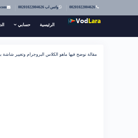
00201022004626
واتس اب 00201022004626
.com
الرئيسية
حسابي
الد
مقالة نوضح فيها ماهو الكلاس البروجرام وتغيير شاشة بداية المشروع Program.Cs في 