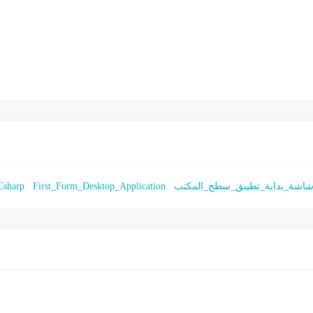
اشة_بداية_تطيبق_سطح_المكتب
First_Form_Desktop_Application
Csharp