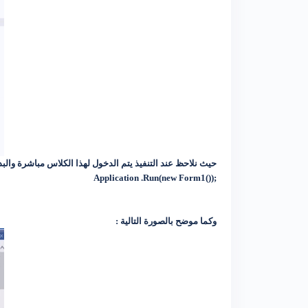
حيث نلاحظ عند التنفيذ يتم الدخول لهذا الكلاس مباشرة والبدء يتنفيذ الكود الخاص به وقد تم ت
;(()Application .Run(new Form1
وكما موضح بالصورة التالية :