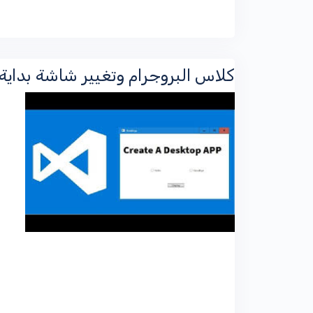
كلاس البروجرام وتغيير شاشة بداية المشروع Program.Cs في تط