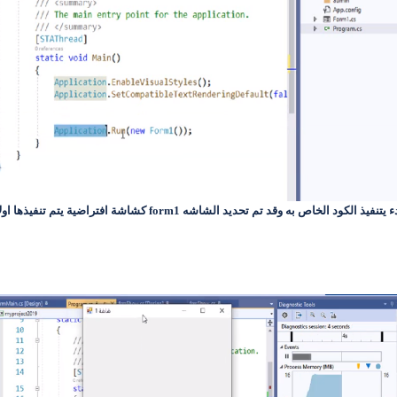
حديد الشاشه form1 كشاشة افتراضية يتم تنفيذها اولا وهذا يتضح بالعبارة