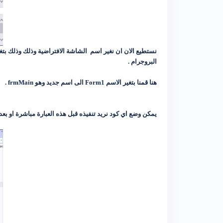
البروجرام .
هنا قمنا بتغير الاسم Form1 الى اسم جديد وهو frmMain .
يمكن وضع اي كود نريد تنفيذه قبل هذه العبارة مباشرة او بعد قوس البداية للفويد الرئيسية void main اذا اردنا لكود معين ان 