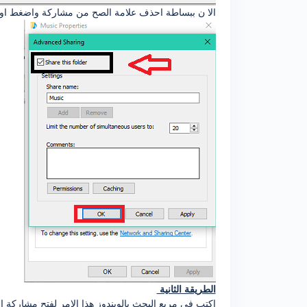
الا ن ببساطة احذف علامة الصح من مشاركة واضغط ا
الطريقة الثانية
اكتب في مربع البحث بالويندوز هذا الامر لفتح مشاركة ا