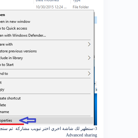
3-ستظهر لك شاشة اخري اختر تبويب مشاركة ثم ستجد بمنتصف الشاشة زر مشاركة متقدمة كما بالصورة
Advanced sharing