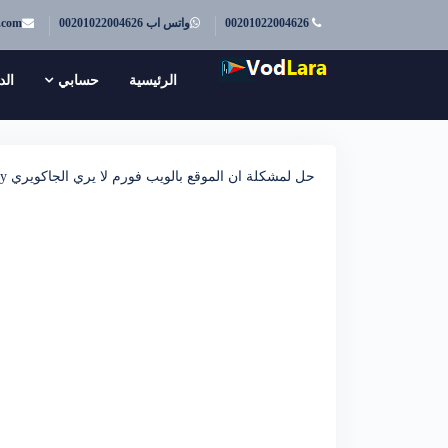
.com
واتس اب 00201022004626
00201022004626
الرئيسية
حسابي
الد
حل لمشكلة ان الموقع بالويب فورم لا يري الجاكويري WebForms UnobtrusiveValidationMode requires a ScriptResourceMapping for jquery