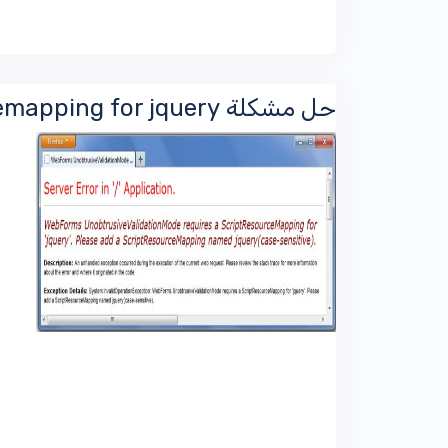
حل مشكلة webforms unobtrusivevalidationmode requires a scriptresourcemapping for jquery