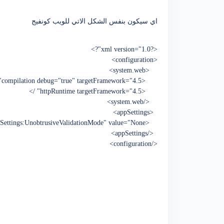
اي سيكون بنفس الشكل الاتي للويب كونفيج
<?xml version="1.0"?>
<configuration>
<system.web>
<compilation debug="true" targetFramework="4.5" />
<httpRuntime targetFramework="4.5" />
</system.web>
<appSettings>
<add key="ValidationSettings:UnobtrusiveValidationMode" value="None" />
</appSettings>
</configuration>