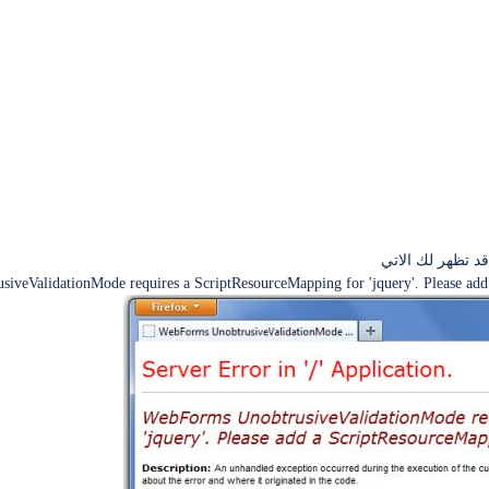
د تظهر لك الاتي
veValidationMode requires a ScriptResourceMapping for 'jquery'. Please add 