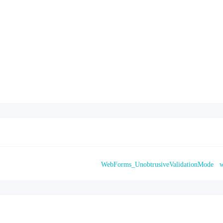
WebForms_UnobtrusiveValidationMode
w