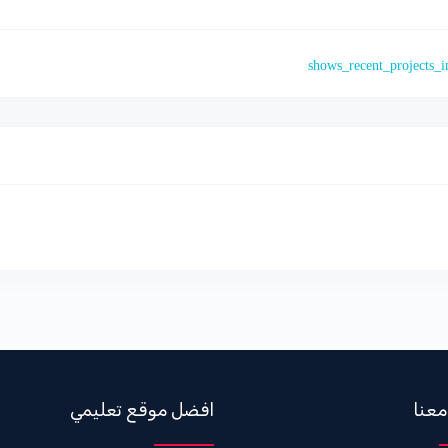
shows_recent_projects_i
معنا
افضل موقع تعليمي