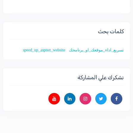
كلمات بحث
تسريع_اداء_موقعك_او_برنامجك
speed_up_aspnet_website
نشكرك علي المشاركة