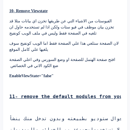
10- Remove Viewstate
الفيوستات من الاشياء التي عن طريقها تخزن اي بيانات مثلا قد
تخزن بيان موظف في فيو ستات ولكن اذا لم تستخدمه حاول ان
تلغيه في الصفحة فقط وليس في ملف الويب كونفيج
لان الصفحة ستلغي هذا علي الصفحة فقط اما الويب كونفيج سوف
يلغيها علي كامل الموقع
افتح صفحة الهتمل للصفحة او وضع السورس وفي اعلي الصفحة
ضع الكود الاتي في الخصائص
EnableViewState="false"
11- remove the default modules from your 
فيجوال ستوديو بطبيعته وبدون تدخل منك ينشأ
قد لا تستخدمها
مجموعة من الخصائص والموديولز