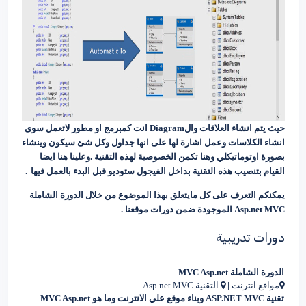
حيث يتم انشاء العلاقات والDiagram انت كمبرمج او مطور لاتعمل سوى
انشاء الكلاسات وعمل اشارة لها على انها جداول وكل شئ سيكون وينشاء
بصورة اوتوماتيكلي وهنا تكمن الخصوصية لهذه التقنية .
و
علينا هنا ايضا
القيام بتنصيب هذه التقنية بداخل الفيجول ستوديو قبل البدء بالعمل فيها
.
يمكنكم التعرف على كل مايتعلق بهذا الموضوع من خلال الدورة الشاملة
Asp.net MVC الموجودة ضمن دورات موقعنا .
دورات تدريبية
الدورة الشاملة MVC Asp.net
|
مواقع انترنت
التقنية Asp.net MVC
تقنية ASP.NET MVC وبناء موقع علي الانترنت وما هو MVC Asp.net