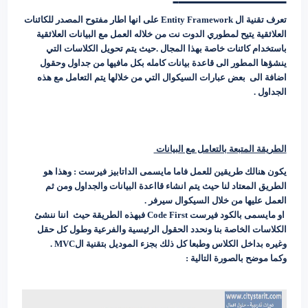
تعرف تقنية ال Entity Framework على انها اطار مفتوح المصدر للكائنات
العلائقية يتيح لمطوري الدوت نت من خلاله العمل مع البيانات العلائقية
باستخدام كائنات خاصة بهذا المجال .حيث يتم تحويل الكلاسات التي
ينشؤها المطور الى قاعدة بيانات كامله بكل مافيها من جداول وحقول
اضافة الى بعض عبارات السيكوال التي من خلالها يتم التعامل مع هذه
الجداول .
الطريقة المتبعة بالتعامل مع البيانات
يكون هنالك طريقين للعمل فاما مايسمى الداتابيز فيرست : وهذا هو
الطريق المعتاد لنا حيث يتم انشاء قااعدة البيانات والجداول ومن ثم
العمل عليها من خلال السيكوال سيرفر .
او مايسمى بالكود فيرست Code First فبهذه الطريقة حيث اننا ننشئ
الكلاسات الخاصة بنا ونحدد الحقول الرئيسية والفرعية وطول كل حقل
وغيره بداخل الكلاس وطبعا كل ذلك بجزء الموديل بتقنية الMVC .
وكما موضح بالصورة التالية :